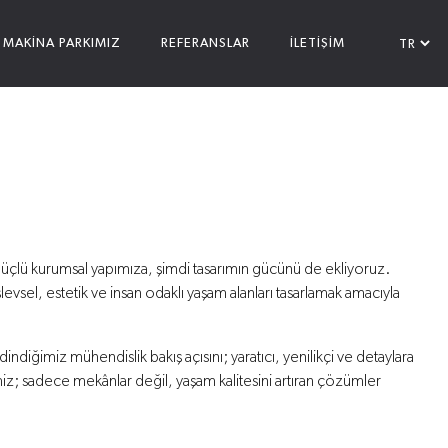
MAKİNA PARKIMIZ
REFERANSLAR
İLETİŞİM
z güçlü kurumsal yapımıza, şimdi tasarımın gücünü de ekliyoruz.
işlevsel, estetik ve insan odaklı yaşam alanları tasarlamak amacıyla
indiğimiz mühendislik bakış açısını; yaratıcı, yenilikçi ve detaylara
miz; sadece mekânlar değil, yaşam kalitesini artıran çözümler