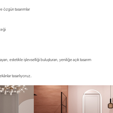
ve özgün tasarımlar
teği
an, estetikle işlevselliği buluşturan, yeniliğe açık tasarım
kânlar tasarlıyoruz.