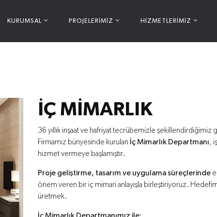
KURUMSAL
PROJELERİMİZ
HİZMETLERİMİZ
İÇ MİMARLIK
36 yıllık inşaat ve hafriyat tecrübemizle şekillendirdiğimi
Firmamız bünyesinde kurulan
İç Mimarlık Departmanı
, 
hizmet vermeye başlamıştır.
Proje geliştirme, tasarım ve uygulama süreçlerinde
ed
önem veren bir iç mimari anlayışla birleştiriyoruz. Hedefi
üretmek.
İç Mimarlık Departmanımız ile: