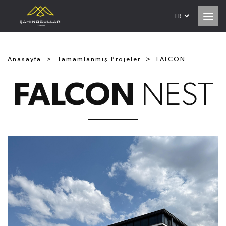
Anasayfa
Tamamlanmış Projeler
FALCON
FALCON
NEST