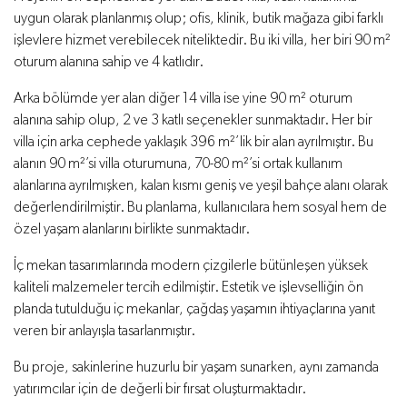
uygun olarak planlanmış olup; ofis, klinik, butik mağaza gibi farklı
işlevlere hizmet verebilecek niteliktedir. Bu iki villa, her biri 90 m²
oturum alanına sahip ve 4 katlıdır.
Arka bölümde yer alan diğer 14 villa ise yine 90 m² oturum
alanına sahip olup, 2 ve 3 katlı seçenekler sunmaktadır. Her bir
villa için arka cephede yaklaşık 396 m²’lik bir alan ayrılmıştır. Bu
alanın 90 m²’si villa oturumuna, 70-80 m²’si ortak kullanım
alanlarına ayrılmışken, kalan kısmı geniş ve yeşil bahçe alanı olarak
değerlendirilmiştir. Bu planlama, kullanıcılara hem sosyal hem de
özel yaşam alanlarını birlikte sunmaktadır.
İç mekan tasarımlarında modern çizgilerle bütünleşen yüksek
kaliteli malzemeler tercih edilmiştir. Estetik ve işlevselliğin ön
planda tutulduğu iç mekanlar, çağdaş yaşamın ihtiyaçlarına yanıt
veren bir anlayışla tasarlanmıştır.
Bu proje, sakinlerine huzurlu bir yaşam sunarken, aynı zamanda
yatırımcılar için de değerli bir fırsat oluşturmaktadır.