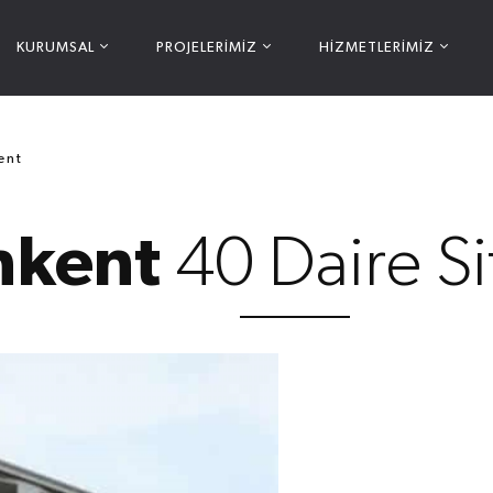
KURUMSAL
PROJELERİMİZ
HİZMETLERİMİZ
ent
nkent
40 Daire Si